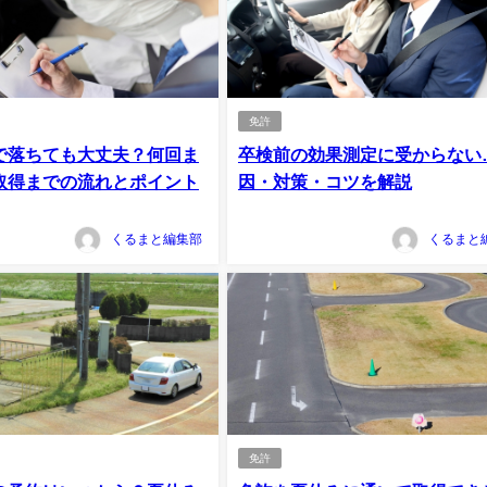
免許
で落ちても大丈夫？何回ま
卒検前の効果測定に受からない
取得までの流れとポイント
因・対策・コツを解説
くるまと編集部
くるまと
免許