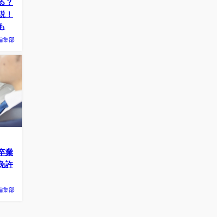
る？
説！
も
編集部
卒業
免許
編集部