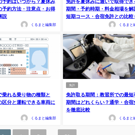
の予約はいつから？夏休み
免許を夏休みに通いで取得でき
の予約方法・注意点・お得
期間・予約時期・料金相場を解
解説
短期コース・合宿免許との比較
くるまと編集部
くるまと
免許
で乗れる乗り物の種類と
免許取る期間：教習所での最短
の区分と運転できる車両に
期間はどれくらい？通学・合宿
を徹底比較
くるまと編集部
くるまと