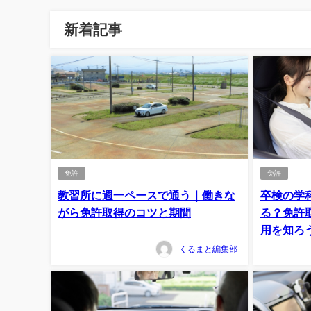
新着記事
免許
免許
教習所に週一ペースで通う｜働きな
卒検の学
がら免許取得のコツと期間
る？免許
用を知ろ
くるまと編集部