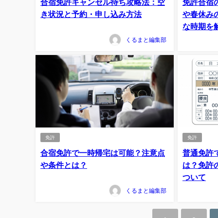
合宿免許キャンセル待ち攻略法：空
免許合宿
き状況と予約・申し込み方法
や春休み
な時期を
くるまと編集部
免許
免許
合宿免許で一時帰宅は可能？注意点
普通免許
や条件とは？
は？免許
ついて
くるまと編集部