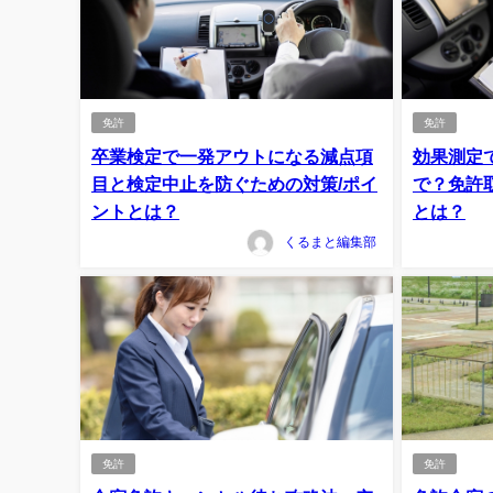
免許
免許
卒業検定で一発アウトになる減点項
効果測定
目と検定中止を防ぐための対策/ポイ
で？免許
ントとは？
とは？
くるまと編集部
免許
免許