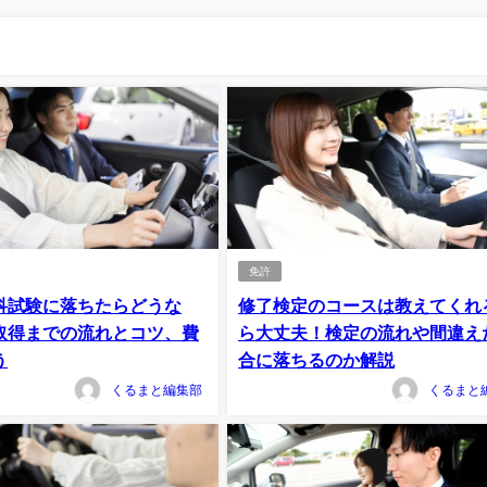
免許
科試験に落ちたらどうな
修了検定のコースは教えてくれ
取得までの流れとコツ、費
ら大丈夫！検定の流れや間違え
う
合に落ちるのか解説
くるまと編集部
くるまと