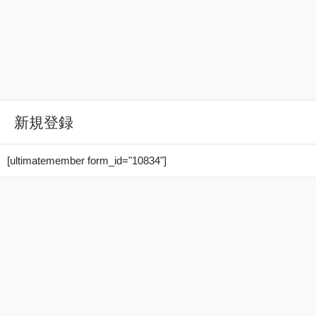
新規登録
[ultimatemember form_id="10834"]