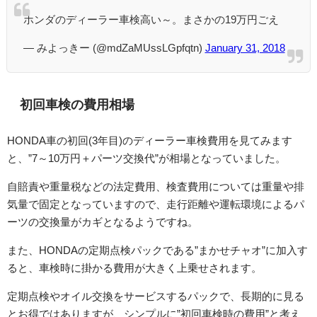
ホンダのディーラー車検高い～。まさかの19万円ごえ
— みよっきー (@mdZaMUssLGpfqtn)
January 31, 2018
初回車検の費用相場
HONDA車の初回(3年目)のディーラー車検費用を見てみます
と、”7～10万円＋パーツ交換代”が相場となっていました。
自賠責や重量税などの法定費用、検査費用については重量や排
気量で固定となっていますので、走行距離や運転環境によるパ
ーツの交換量がカギとなるようですね。
また、HONDAの定期点検パックである”まかせチャオ”に加入す
ると、車検時に掛かる費用が大きく上乗せされます。
定期点検やオイル交換をサービスするパックで、長期的に見る
とお得ではありますが、シンプルに”初回車検時の費用”と考え