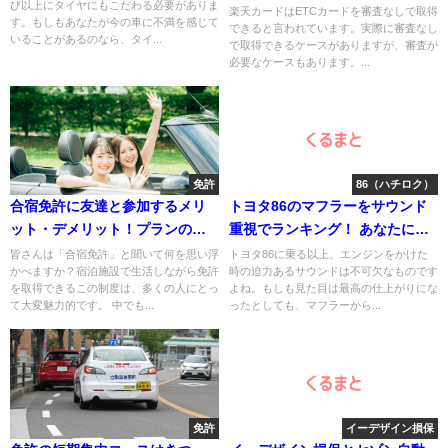
び以上にタイヤにもこだわる必要がありま
いとは
楽天カードはETCカードを審査なしで取得
す。もしもあなたが今の車に不満を感じて
できると言われています。実際に審査なし
いることがあるのなら、タイ...
で取得できるケースがありますが、審査が
必要なケースもあります。...
免許
86（ハチロク）
合宿免許に友達と参加するメリ
トヨタ86のマフラーをサウンド
ット・デメリット！プランの選
重視でランキング！ あなたに合
び方から注意点まで解説
うマフラーは？
皆さんは「合宿免許」と聞いて何を思い浮
トヨタ86に乗る以上、エンジンをかけた
かべますか？宿泊施設で生活しながら免許
時の迫力あるサウンドは不可欠なものです
を取得できるこの制度は、多くの人にとっ
よね。もしも見た目は最高の仕上がりにな
て大変魅力的です。 中でも...
ったとしても、マフラーから...
免許
イーデザイン損保