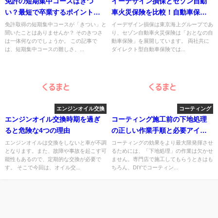
免許の短期集中コースはきつ
イーデザイン損保とセゾン自動
い？最短で卒業するポイントを
車火災保険を比較！自動車保険
紹介！合宿免許と通学の違いも
選びの5つのポイントを詳しく解
免許取得の短期集中コースが「きつい」と
イーデザイン損保は東京海上グループであ
聞いたことはありませんか？ そのきつさ
り、セゾン自動車火災保険は「おとなの自
解説
説！
は一体何なのでしょうか。 この記事で
動車保険」を展開しています。 両社共に
は、短期集中コースの難しさ、...
ダイレクト型自動車保険では...
エンジンオイル交換
コーティング
エンジンオイル交換時期を過ぎ
コーティング施工前の下地処理
ると危険な4つの理由
の正しい作業手順と必要アイテ
ム
エンジンオイルは交換をしないと車が不調
コーティングの効果をより最大限発揮させ
となります。また、故障や事故を起こす可
るためには、「下地処理」の作業は欠かせ
能性もあるので、定期的な交換が必要で
ません。専門店で施工してもらうときはも
す。 そこで今回は、オイル交...
ちろん、DIYでコーティン...