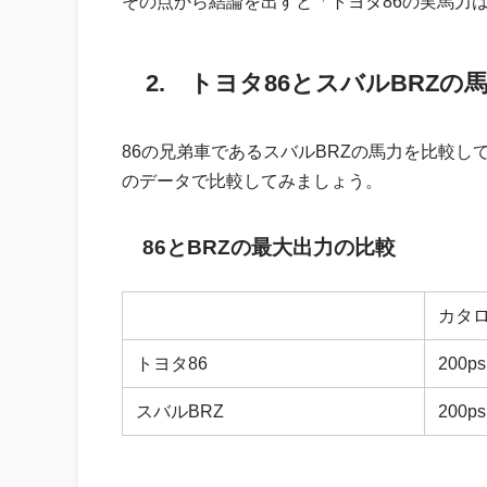
その点から結論を出すと「トヨタ86の実馬力
2. トヨタ86とスバルBRZ
86の兄弟車であるスバルBRZの馬力を比較
のデータで比較してみましょう。
86とBRZの最大出力の比較
カタ
トヨタ86
200ps
スバルBRZ
200ps