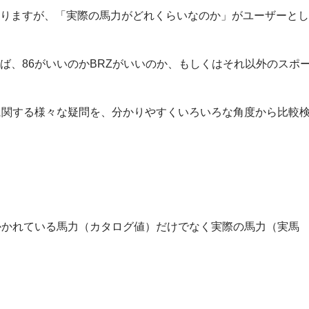
りますが、「実際の馬力がどれくらいなのか」がユーザーとし
ば、86がいいのかBRZがいいのか、もしくはそれ以外のスポ
に関する様々な疑問を、分かりやすくいろいろな角度から比較
かかれている馬力（カタログ値）だけでなく実際の馬力（実馬