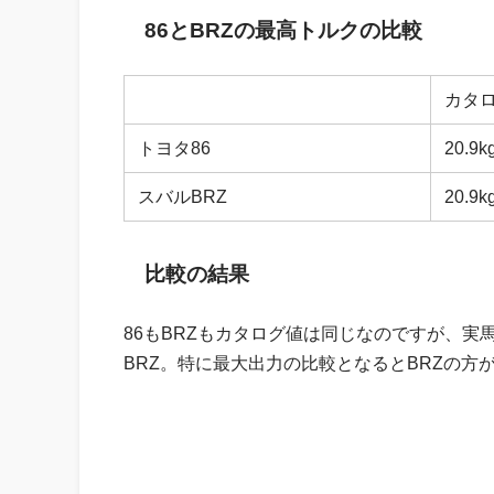
86とBRZの最高トルクの比較
カタ
トヨタ86
20.9k
スバルBRZ
20.9k
比較の結果
86もBRZもカタログ値は同じなのですが、
BRZ。特に最大出力の比較となるとBRZの