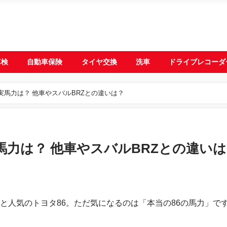
車検
自動車保険
タイヤ交換
洗車
ドライブレコーダ
実馬力は？ 他車やスバルBRZとの違いは？
馬力は？ 他車やスバルBRZとの違い
と人気のトヨタ86。ただ気になるのは「本当の86の馬力」で