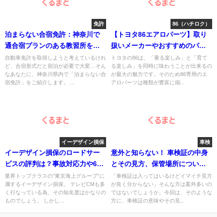
免許
86（ハチロク）
泊まらない合宿免許：神奈川で
【トヨタ86エアロパーツ】取り
通合宿プランのある教習所をご
扱いメーカーやおすすめのパー
紹介
ツとは？
自動車免許を取得しようと考えているけれ
トヨタの86は、「乗る楽しみ」と「育て
ど、合宿形式だと宿泊が必要で大変…そん
る楽しみ」を同時に味わうことが出来るの
なあなたに、神奈川県内で「泊まらない合
が最大の魅力です。そのため86専用のエ
宿免許」をご紹介します。 ...
アロパーツは種類が豊富に揃...
イーデザイン損保
車検
イーデザイン損保のロードサー
意外と知らない！ 車検証の中身
ビスの評判は？事故対応力や6つ
とその見方、保管場所について
のサービス内容＆万が一に備え
解説！
業界トップクラスの”東京海上グループ”に
「車検証は入ってはいるけどイマイチ見方
属するイーデザイン損保。 テレビCMも多
が良く分からない」そんな方は案外多いの
て知っておくべき注意点まとめ
く行なっている為、その知名度はかなりの
ではないでしょうか。今回は、そのような
ものでしょう。 しかし...
方に、車検証の意味やその見...