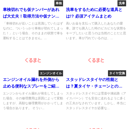
車検
洗車
車検切れでも仮ナンバーがあれ
洗車をするために必要な道具と
ば大丈夫！取得方法や仮ナンバ
は!? 必須アイテムまとめ
ーのメリットは？
「車検切れが近いことは意識していたはず
高いお金を支払って購入したあなたの愛
なのに、ついうっかり車検が切れてしまっ
車。誰でも購入した時のピカピカな状態を
た！」という場合、そのままの状態で車を
キープしたいと思うのは当然のことだと思
運転することはできません。...
います。車が汚れているのは、...
エンジンオイル
タイヤ交換
エンジンオイル漏れを外側から
スタッドレスタイヤの性能と
止める便利なスプレーをご紹
は？夏タイヤ・チェーンとの違
介！
いを解説
エンジンからオイル漏れが発生してしまっ
スタッドレスタイヤには雪道や凍結路（ア
た場合、その修理費用は原因によって変動
イスバーン）でも安全に走れるように多く
しますが、高額な修理費用がかかってしま
の工夫がなされています。しかし、本当に
う場合があります。 そうい...
スタッドレスタイヤが必要な...