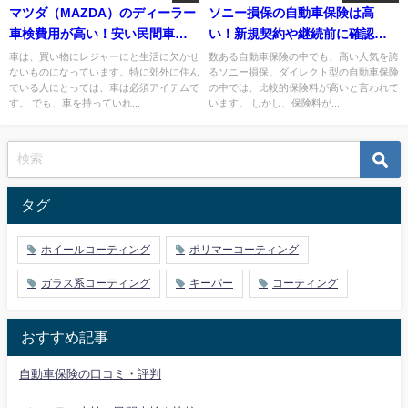
マツダ（MAZDA）のディーラー
ソニー損保の自動車保険は高
車検費用が高い！安い民間車検
い！新規契約や継続前に確認し
を賢く利用する方法まとめ
たい4つのポイントとは？
車は、買い物にレジャーにと生活に欠かせ
数ある自動車保険の中でも、高い人気を誇
ないものになっています。特に郊外に住ん
るソニー損保。ダイレクト型の自動車保険
でいる人にとっては、車は必須アイテムで
の中では、比較的保険料が高いと言われて
す。 でも、車を持っていれ...
います。 しかし、保険料が...
タグ
ホイールコーティング
ポリマーコーティング
ガラス系コーティング
キーパー
コーティング
おすすめ記事
自動車保険の口コミ・評判