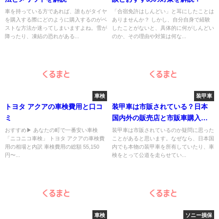
車を持っている方であれば、誰もがタイヤ
「合宿免許はしんどい」と耳にしたことは
を購入する際にどのように購入するのがベ
ありませんか？ しかし、自分自身で経験
ストな方法か迷ってしまいますよね。雪が
したことがないと、具体的に何がしんどい
降ったり、凍結の恐れがある...
のか、その理由や対策は何な...
車検
装甲車
トヨタ アクアの車検費用と口コ
装甲車は市販されている？日本
ミ
国内外の販売店と市販車購入方
法まとめ
おすすめ▶︎ あなたの町で一番安い車検
装甲車は市販されているのか疑問に思った
「ニコニコ車検」 トヨタ アクアの車検費
ことがあると思います。なぜなら、日本国
用の相場と内訳 車検費用の総額 55,150
内でも本物の装甲車を所有していたり、車
円〜...
検をとって公道を走らせてい...
車検
ソニー損保