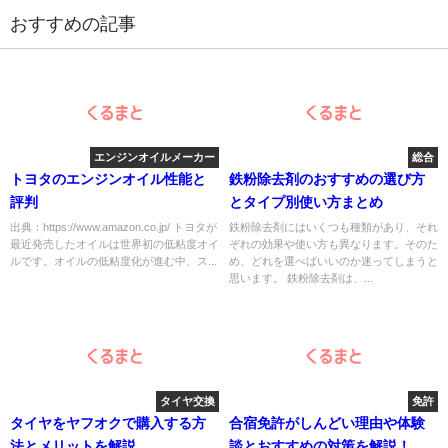
おすすめの記事
エンジンオイルメーカー
総合
トヨタのエンジンオイル性能と
鉄粉除去剤のおすすめの選び方
評判
とタイプ別使い方まとめ
出典：https://www.amazon.co.jp/ トヨタが
鉄粉除去剤にはいくつも種類があり、それ
最近発売したオイルは世界初の低粘度オイ
ぞれの効果や使い方も異なります。そのた
ルです。オイルの低粘度化が進む中、ス...
め、どれを選べばいいのか迷ってしまうと
思います。 鉄粉除去剤は、...
タイヤ交換
免許
タイヤをヤフオクで購入する方
合宿免許がしんどい理由や体験
法とメリットを解説
談とおすすめの対策を解説！