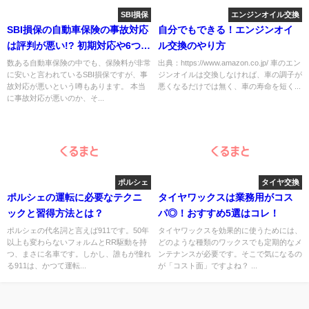
SBI損保
エンジンオイル交換
SBI損保の自動車保険の事故対応
自分でもできる！エンジンオイ
は評判が悪い!? 初期対応や6つの
ル交換のやり方
ロードサービス内容を徹底解
数ある自動車保険の中でも、保険料が非常
出典：https://www.amazon.co.jp/ 車のエン
に安いと言われているSBI損保ですが、事
ジンオイルは交換しなければ、車の調子が
説！
故対応が悪いという噂もあります。 本当
悪くなるだけでは無く、車の寿命を短く...
に事故対応が悪いのか、そ...
ポルシェ
タイヤ交換
ポルシェの運転に必要なテクニ
タイヤワックスは業務用がコス
ックと習得方法とは？
パ◎！おすすめ5選はコレ！
ポルシェの代名詞と言えば911です。50年
タイヤワックスを効果的に使うためには、
以上も変わらないフォルムとRR駆動を持
どのような種類のワックスでも定期的なメ
つ、まさに名車です。しかし、誰もが憧れ
ンテナンスが必要です。そこで気になるの
る911は、かつて運転...
が「コスト面」ですよね？ ...