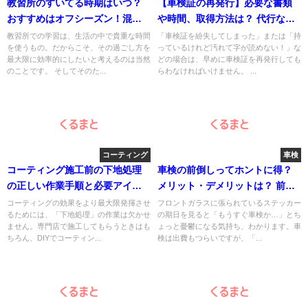
教習所のすいてる時期はいつ？
【車検証の再発行】必要な書類
おすすめはオフシーズン！混雑
や時間、取得方法は？ 代行なら
する繁忙期を避けて閑散期を利
どうする？
教習所での学習は、生活の中で貴重な時間
「車検証を紛失してしまった」または「持
を使うもの。だからこそ、その過ごし方を
っているけれど汚れて字が読めない！」な
用しよう！
最大限に効率的にしたいと考えるのは当然
どの場合は、早めに車検証を再発行しても
のことです。 そしてそのた...
らわなければいけません。 ...
コーティング
車検
コーティング施工前の下地処理
車検の前倒しってホントに得？
の正しい作業手順と必要アイテ
メリット・デメリットは？ 前倒
ム
しする時の注意点は？
コーティングの効果をより最大限発揮させ
フロントガラスに張られているステッカー
るためには、「下地処理」の作業は欠かせ
の期日を見ると「もうすぐ車検か…」とち
ません。専門店で施工してもらうときはも
ょっと憂鬱になる気持ち、わかります。車
ちろん、DIYでコーティン...
検は出費もつらいですが、「...