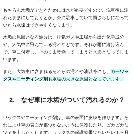
もちろん水垢ができるためには水が必要ですので、洗車後に濡
れたままにしておくとか、外に駐車していて雨ざらしになって
いたら水垢はできやすくなります。
水垢の原因となる油分は、排気ガスや工場から出た化学成分
や、大気中に飛んでいる汚れなどです。それが雨に溶け込ん
で、車に付着し、そのまま乾燥してしまうと水垢となってしま
います。
また、大気中に含まれるそれらの汚れや油以外にも、
カーワッ
クス
や
コーティング剤
も水垢の大きな原因となっています。
2. なぜ車に水垢がついて汚れるのか？
ワックスやコーティング剤は、車の表面に皮膜を作ります。そ
れにより車の表面が傷つかないように保護したり、ピカピカな
ツヤを出したりします。ワックスの保護効果はだいたい１ヶ月