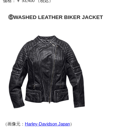
価格：￥ 93,400 （税込）
⑥WASHED LEATHER BIKER JACKET
（画像元：
Harley-Davidson Japan
）