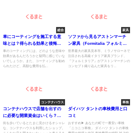
総合
家具
車にコーティングを施工する意
ソファから見るアストンマーチ
味とは？得られる効果と後悔し
ン家具（Formitalia フォルミタ
ないための正しい情報を解説
リア家具）
車のコーティングには、どのような意味や
世界最大の家具見本市、ミラノサローネで
効果があるんだろうかと疑問に感じていな
注目される高級イタリア家具ブランド、
いでしょうか。また、コーティングを勧め
『フォルミタリア』がアストンマーチンの
られたけど、高額な費用を払...
コンセプト織り込んだ家具をリ...
コンテナハウス
車検
コンテナハウスで店舗を出すの
ダイハツ タントの車検費用と口
に必要な開業資金はいくら？そ
コミ
の内訳は？
街を歩いているとたまに見かけるオシャレ
おすすめ▶︎ あなたの町で一番安い車検
な、コンテナハウスを利用したショップ。
「ニコニコ車検」 ダイハツ タントの車検