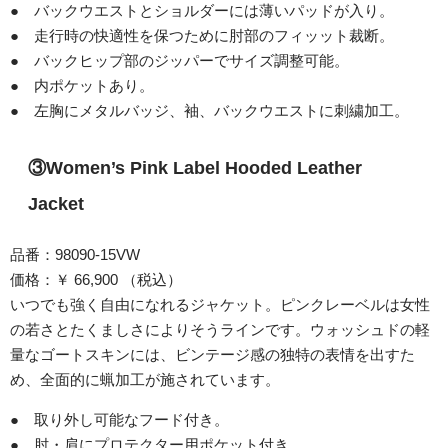
● バックウエストとショルダーには薄いパッドが入り。
● 走行時の快適性を保つために肘部のフィッット裁断。
● バックヒップ部のジッパーでサイズ調整可能。
● 内ポケットあり。
● 左胸にメタルバッジ、袖、バックウエストに刺繍加工。
③Women’s Pink Label Hooded Leather
Jacket
品番：98090-15VW
価格：￥ 66,900 （税込）
いつでも強く自由になれるジャケット。ピンクレーベルは女性
の若さとたくましさによりそうラインです。ウォッシュドの軽
量なゴートスキンには、ビンテージ感の独特の表情を出すた
め、全面的に蝋加工が施されています。
● 取り外し可能なフード付き。
● 肘・肩にプロテクター用ポケット付き。