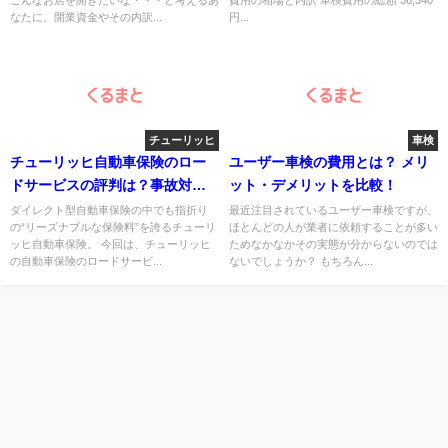
こんなお店を開きたいな・・・と考えるあ
費用の相場と内訳 車検費用の総額 36,340
なたに、開業資金やその内訳...
円...
チューリッヒ
車検
チューリッヒ自動車保険のロー
ユーザー車検の費用とは？ メリ
ドサービスの評判は？事故対応
ット・デメリットを比較！
力や8つのサービス内容＆万が一
ダイレクト型自動車保険の中でも指折り
最近注目されているユーザー車検ですが、
の“リーズナブルな保険料”を誇るチューリ
ほとんどの人が業者に依頼することが多い
に備えて知っておくべき注意点
ッヒ自動車保険。 今回は、チューリッヒ
ためなかなかその実態が分からないのでは
まとめ
の自動車保険のロードサービ...
ないでしょうか？ もちろん...