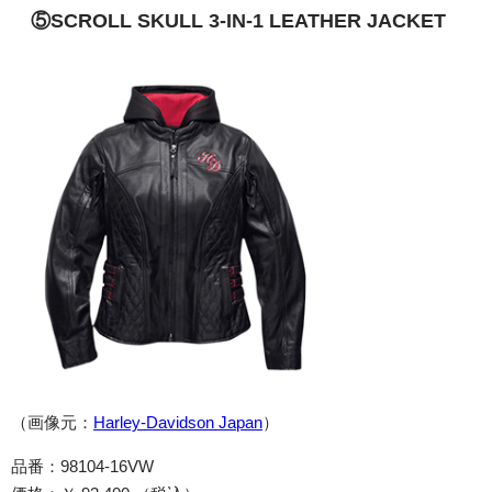
⑤SCROLL SKULL 3-IN-1 LEATHER JACKET
（画像元：
Harley-Davidson Japan
）
品番：98104-16VW