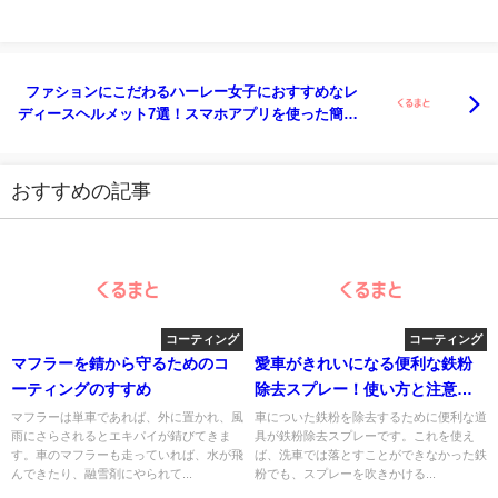
ファションにこだわるハーレー女子におすすめなレ
ディースヘルメット7選！スマホアプリを使った簡単
コーディネイト術とは？
おすすめの記事
コーティング
コーティング
マフラーを錆から守るためのコ
愛車がきれいになる便利な鉄粉
ーティングのすすめ
除去スプレー！使い方と注意点
まとめ
マフラーは単車であれば、外に置かれ、風
車についた鉄粉を除去するために便利な道
雨にさらされるとエキパイが錆びてきま
具が鉄粉除去スプレーです。これを使え
す。車のマフラーも走っていれば、水が飛
ば、洗車では落とすことができなかった鉄
んできたり、融雪剤にやられて...
粉でも、スプレーを吹きかける...