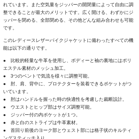
れています。また空気量をジッパーの開閉量によって自由に調
整できることが最大のメリットです。広く開ける、わずかにジ
ッパーを閉める、全部閉める、その他どんな組み合わせも可能
です。
このレディースレザーバイクジャケットに備わったすべての機
能は以下の通りです。
● 比較的軽量な牛革を使用し、ボディーと袖の裏地にはポリ
エステル素材のメッシュ加工。
● 3つのベントで気流を様々に調整可能。
● 肘、肩、背中に、プロテクターを装着できるポケットがつ
いています。
● 肘はハンドルを握った時の快適性を考慮した裁断設計。
● ウエストとヒップ部はサイズ調整可能。
● ジッパー付の内ポケットが１つ。
● 赤と白のストライプは牛革素材。
● 首回り前後のヨーク部とウェスト部には格子状のキルティ
ングスティッチ入り。