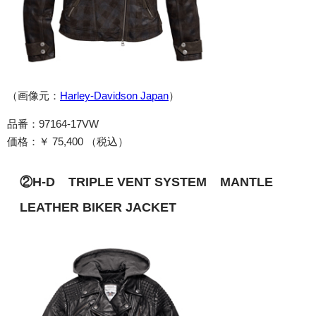
（画像元：
Harley-Davidson Japan
）
品番：97164-17VW
価格：￥ 75,400 （税込）
®
™
②H-D
TRIPLE VENT SYSTEM
MANTLE
LEATHER BIKER JACKET