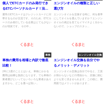
個人でETCカードのみ発行でき
エンジンオイルの種類と正しい
るETCパーソナルカード！法人
選び方
は２種類から
通常のETCカードはクレジットカードに付
エンジンオイルを交換する時に、何を基準
帯するものが主流です。そのため、ETCカ
にしてオイルを選んでいますか？エンジン
ードのみ発行している企業はとても少ない
オイルの表記を見てもイマイチよく分から
のが現状です。 その中...
ないので、ショップのスタッ...
車検
エンジンオイル交換
車検の費用を相場と内訳で徹底
エンジンオイル交換を自分でや
比較！
るメリット・デメリット
2年に1度のこととはいえ、車検にかかる
エンジンオイル交換は自分でやると、工賃
費用は結構な負担になります。でも車検の
が掛からないなどの理由から、店舗に頼む
業者選びといってもいろいろな業者があり
よりも安く済ませられます。この様に、費
ますから、どこを選べば良い...
用面ではメリットがあります...