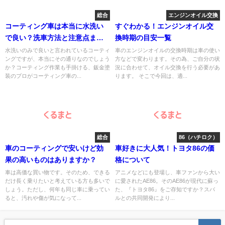
総合
エンジンオイル交換
コーティング車は本当に水洗い
すぐわかる！エンジンオイル交
で良い？洗車方法と注意点まと
換時期の目安一覧
め
水洗いのみで良いと言われているコーティ
車のエンジンオイルの交換時期は車の使い
ングですが、本当にその通りなのでしょう
方などで変わります。その為、ご自分の状
か？コーティング作業も手掛ける、鈑金塗
況に合わせて、オイル交換を行う必要があ
装のプロがコーティング車の...
ります。 そこで今回は、適...
総合
86（ハチロク）
車のコーティングで安いけど効
車好きに大人気！トヨタ86の価
果の高いものはありますか？
格について
車は高価な買い物です。そのため、できる
アニメなどにも登場し、車ファンから大い
だけ長く乗りたいと考えている方も多いで
に愛されたAE86。そのAE86が現代に蘇っ
しょう。ただし、何年も同じ車に乗ってい
た、『トヨタ86』をご存知ですか？スバ
ると、汚れや傷が気になって...
ルとの共同開発により...