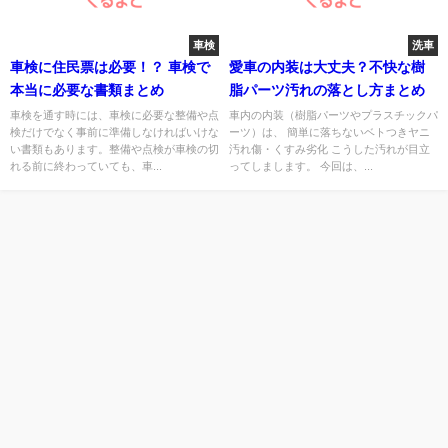
車検
洗車
車検に住民票は必要！？ 車検で
愛車の内装は大丈夫？不快な樹
本当に必要な書類まとめ
脂パーツ汚れの落とし方まとめ
車検を通す時には、車検に必要な整備や点
車内の内装（樹脂パーツやプラスチックパ
検だけでなく事前に準備しなければいけな
ーツ）は、 簡単に落ちないベトつきヤニ
い書類もあります。整備や点検が車検の切
汚れ傷・くすみ劣化 こうした汚れが目立
れる前に終わっていても、車...
ってしまします。 今回は、...