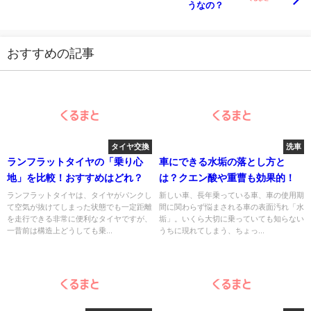
うなの？
おすすめの記事
タイヤ交換
洗車
ランフラットタイヤの「乗り心
車にできる水垢の落とし方と
地」を比較！おすすめはどれ？
は？クエン酸や重曹も効果的！
ランフラットタイヤは、タイヤがパンクし
新しい車、長年乗っている車、車の使用期
て空気が抜けてしまった状態でも一定距離
間に関わらず悩まされる車の表面汚れ「水
を走行できる非常に便利なタイヤですが、
垢」。いくら大切に乗っていても知らない
一昔前は構造上どうしても乗...
うちに現れてしまう、ちょっ...