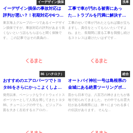
イーデザイン損保
洗車
イーデザイン損保の事故対応は
工事で車が汚れる被害にあっ
評判が悪い？！初期対応や6つの
た…トラブルを円満に解決する
ロードサービス内容を徹底解
方法とは？
東京海上グループの一つであるイーデザイ
工事のせいで車が汚れたとなれば腹が立ち
ン損保ですが、事故対応の評判があまり良
ますし、責任をとってもらいたいですよ
説！
くないという話もちらほらと聞く保険で
ね。また、長期間に渡る工事を我慢し続け
す。 この記事ではその真偽の...
るストレスは避けたいはずです...
86（ハチロク）
総合
おすすめのエアロパーツでトヨ
オートバイ神社一号は島根県の
タ86をさらにかっこよくしよ
金城にある絶景ツーリングポイ
う！
ントだった！
発売以来、ベーシックなライトウェイトス
昔から日本では、八百万の神さまたちが各
ポーツカーとして人気を博してきたトヨタ
地で祀られてきました。その中でも出雲大
86。チューニングの中でも、ビジュアル
社がある島根県には、神々にまつわる多く
面を大きく左右するエアロの...
の伝説があります。 そんな...