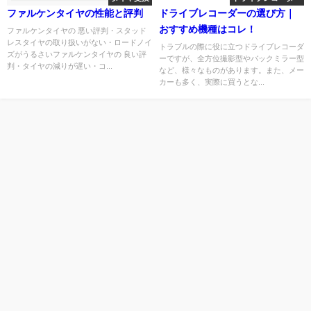
ファルケンタイヤの性能と評判
ドライブレコーダーの選び方｜
おすすめ機種はコレ！
ファルケンタイヤの 悪い評判・スタッド
レスタイヤの取り扱いがない・ロードノイ
トラブルの際に役に立つドライブレコーダ
ズがうるさいファルケンタイヤの 良い評
ーですが、全方位撮影型やバックミラー型
判・タイヤの減りが遅い・コ...
など、様々なものがあります。また、メー
カーも多く、実際に買うとな...