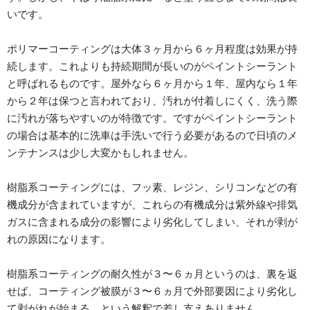
いです。
ポリマーコーティングは大体３ヶ月から６ヶ月程度は効果が持
続します。これよりも持続期間が長いのがペイントシーラント
と呼ばれるものです。屋外なら６ヶ月から１年、屋内なら１年
から２年は保つと言われており、汚れが付着しにくく、洗う際
に汚れが落ちやすいのが特徴です。ですがペイントシーラント
の場合は基本的に洗車は手洗いで行う必要があるので日頃のメ
ンテナンスは少し大変かもしれません。
樹脂系コーティングには、フッ素、レジン、シリコンなどの有
機成分が含まれていますが、これらの有機成分は紫外線や排気
ガスに含まれる成分の影響により劣化してしまい、それが剥が
れの原因になります。
樹脂系コーティングの耐久性が３〜６ヵ月というのは、裏を返
せば、コーティング被膜が３〜６ヵ月で外部要因により劣化し
て剥がれが始まる。という解釈で差し支えありません。