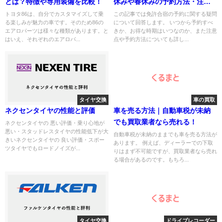
とは？特徴や専用装備を比較！
休みや春休みの予約方法・注意
点・お得な時期を解説
トヨタ86は、自分でカスタマイズして乗
この記事では免許合宿の予約に関する疑問
る楽しみが魅力の車です。そのため86の
について回答します。 いつから予約すべ
エアロパーツは様々な種類があります。と
きか、お得な時期はいつなのか、また注意
はいえ、それぞれのエアロパ...
点や予約方法についても詳し...
タイヤ交換
車の買取
ネクセンタイヤの性能と評価
車を売る方法｜自動車税が未納
でも買取業者なら売れる！
ネクセンタイヤの 悪い評価・乗り心地が
悪い・スタッドレスタイヤの性能低下が大
自動車税が未納のままでも車を売る方法が
きいネクセンタイヤの 良い評価・スポー
あります。 例えば、ディーラーでの下取
ツタイヤでもロードノイズが...
りはまず不可能ですが、買取業者なら売れ
る場合があるのです。もちろ...
タイヤ交換
ドライブレコーダー