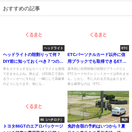
おすすめの記事
ヘッドライト
ETC
ヘッドライトの殻割りって何？
ETCパーソナルカード以外に信
DIY前に知っておくべき７つのこ
用ブラックでも取得できるETC
と
カードはある
車をカスタムするならヘッドライトも無視
基本的に信用情報の状態がブラックだと、
できませんよね。例えば、LED加工で流れ
ETCカードやクレジットカードは作れませ
るウィンカーにすれば、一瞬にして高級車
ん。しかし、手に入れる方法はあります。
のようになります。他にも...
最も確実なのは「ETC...
86（ハチロク）
免許
トヨタ86GTのエアロパッケージ
免許合宿の予約はいつから？夏