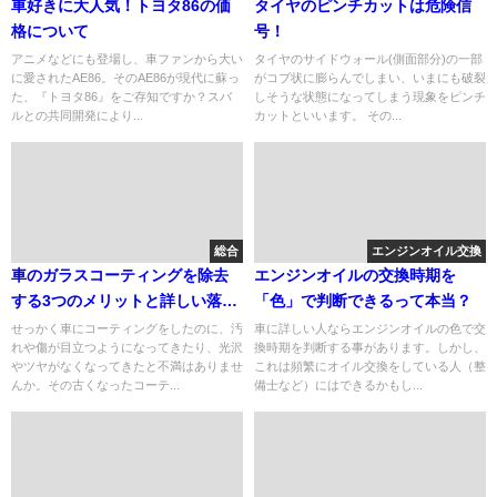
車好きに大人気！トヨタ86の価
タイヤのピンチカットは危険信
格について
号！
アニメなどにも登場し、車ファンから大い
タイヤのサイドウォール(側面部分)の一部
に愛されたAE86。そのAE86が現代に蘇っ
がコブ状に膨らんでしまい、いまにも破裂
た、『トヨタ86』をご存知ですか？スバ
しそうな状態になってしまう現象をピンチ
ルとの共同開発により...
カットといいます。 その...
総合
エンジンオイル交換
車のガラスコーティングを除去
エンジンオイルの交換時期を
する3つのメリットと詳しい落と
「色」で判断できるって本当？
し方まとめ
せっかく車にコーティングをしたのに、汚
車に詳しい人ならエンジンオイルの色で交
れや傷が目立つようになってきたり、光沢
換時期を判断する事があります。しかし、
やツヤがなくなってきたと不満はありませ
これは頻繁にオイル交換をしている人（整
んか。その古くなったコーテ...
備士など）にはできるかもし...