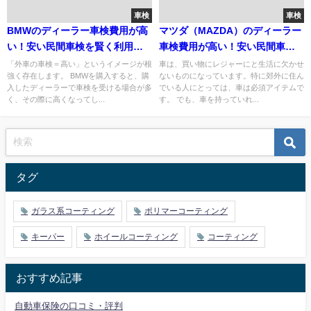
車検
車検
BMWのディーラー車検費用が高
マツダ（MAZDA）のディーラー
い！安い民間車検を賢く利用す
車検費用が高い！安い民間車検
る方法まとめ
を賢く利用する方法まとめ
「外車の車検＝高い」というイメージが根
車は、買い物にレジャーにと生活に欠かせ
強く存在します。 BMWを購入すると、購
ないものになっています。特に郊外に住ん
入したディーラーで車検を受ける場合が多
でいる人にとっては、車は必須アイテムで
く、その際に高くなってし...
す。 でも、車を持っていれ...
タグ
ガラス系コーティング
ポリマーコーティング
キーパー
ホイールコーティング
コーティング
おすすめ記事
自動車保険の口コミ・評判