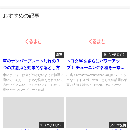
おすすめの記事
洗車
86（ハチロク）
車のナンバープレート汚れの３
トヨタ86をさらにパワーアッ
つの注意点と効果的な落とし方
プ！ チューニング各種を一挙紹
介
車のボディーは傷がつかないように慎重に
出典：https://www.amazon.co.jp/ ベーシッ
磨いていたり、こまめな洗車をされている
クなライトスポーツカーとして年齢問わず
方がたくさんいらっしゃいます。しかし、
高い人気を誇るトヨタ86。そのベーシ...
意外とナンバープレートは雑...
86（ハチロク）
タイヤ交換