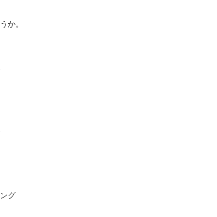
うか。
）
ング