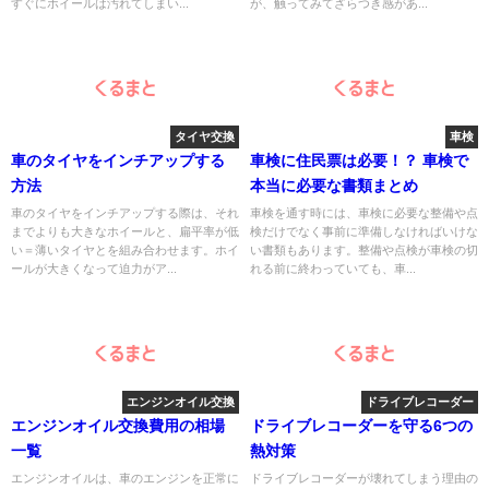
すぐにホイールは汚れてしまい...
が、触ってみてざらつき感があ...
タイヤ交換
車検
車のタイヤをインチアップする
車検に住民票は必要！？ 車検で
方法
本当に必要な書類まとめ
車のタイヤをインチアップする際は、それ
車検を通す時には、車検に必要な整備や点
までよりも大きなホイールと、扁平率が低
検だけでなく事前に準備しなければいけな
い＝薄いタイヤとを組み合わせます。ホイ
い書類もあります。整備や点検が車検の切
ールが大きくなって迫力がア...
れる前に終わっていても、車...
エンジンオイル交換
ドライブレコーダー
エンジンオイル交換費用の相場
ドライブレコーダーを守る6つの
一覧
熱対策
エンジンオイルは、車のエンジンを正常に
ドライブレコーダーが壊れてしまう理由の