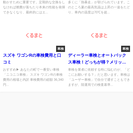
動かすために重要です。定期的な交換をし
多くに「熱暴走」が挙げられています。こ
なければ燃費が落ちたり本来の性能を発揮
のところ夏の最高気温は上昇の一途をたど
できなくなり、最終的にはエ...
り、車内の温度は70℃を超...
車検
車検
スズキ ワゴンRの車検費用と口
ディーラー車検とオートバック
コミ
ス車検！どっちが得？メリッ
ト・デメリットは？
おすすめ▶︎ あなたの町で一番安い車検
車検を業者に依頼する時に悩むのが、「ど
「ニコニコ車検」 スズキ ワゴンRの車検
こにお願いする？」だと思います。車検は
費用の相場と内訳 車検費用の総額 36,340
「ユーザー車検」で自分で通すこともでき
円...
ますが、陸運局での検査基準...