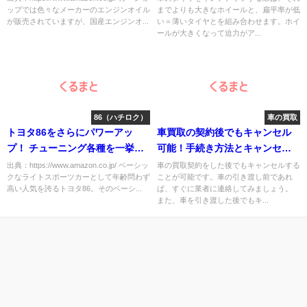
ップでは色々なメーカーのエンジンオイル
までよりも大きなホイールと、扁平率が低
が販売されていますが、国産エンジンオ...
い＝薄いタイヤとを組み合わせます。ホイ
ールが大きくなって迫力がア...
86（ハチロク）
車の買取
トヨタ86をさらにパワーアッ
車買取の契約後でもキャンセル
プ！ チューニング各種を一挙紹
可能！手続き方法とキャンセル
介
料を解説！
出典：https://www.amazon.co.jp/ ベーシッ
車の買取契約をした後でもキャンセルする
クなライトスポーツカーとして年齢問わず
ことが可能です。車の引き渡し前であれ
高い人気を誇るトヨタ86。そのベーシ...
ば、すぐに業者に連絡してみましょう。
また、車を引き渡した後でもキ...