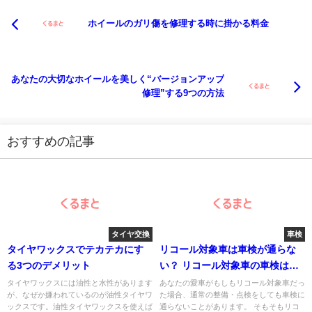
ホイールのガリ傷を修理する時に掛かる料金
あなたの大切なホイールを美しく“バージョンアップ
修理”する9つの方法
おすすめの記事
タイヤ交換
車検
タイヤワックスでテカテカにす
リコール対象車は車検が通らな
る3つのデメリット
い？ リコール対象車の車検はど
うするべき？
タイヤワックスには油性と水性があります
あなたの愛車がもしもリコール対象車だっ
が、なぜか嫌われているのが油性タイヤワ
た場合、通常の整備・点検をしても車検に
ックスです。油性タイヤワックスを使えば
通らないことがあります。 そもそもリコ