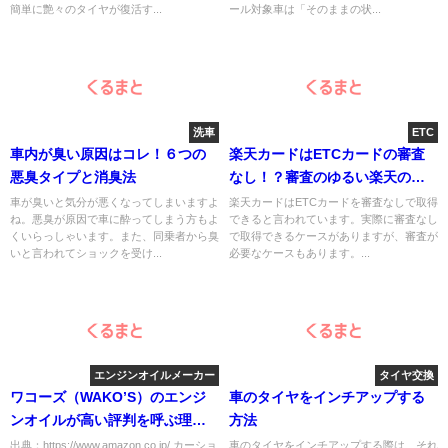
簡単に艶々のタイヤが復活す...
ール対象車は「そのままの状...
洗車
ETC
車内が臭い原因はコレ！６つの
楽天カードはETCカードの審査
悪臭タイプと消臭法
なし！？審査のゆるい楽天の狙
いとは
車が臭いと気分が悪くなってしまいますよ
楽天カードはETCカードを審査なしで取得
ね。悪臭が原因で車に酔ってしまう方もよ
できると言われています。実際に審査なし
くいらっしゃいます。また、同乗者から臭
で取得できるケースがありますが、審査が
いと言われてショックを受け...
必要なケースもあります。...
エンジンオイルメーカー
タイヤ交換
ワコーズ（WAKO’S）のエンジ
車のタイヤをインチアップする
ンオイルが高い評判を呼ぶ理由
方法
とは？
出典：https://www.amazon.co.jp/ カーショ
車のタイヤをインチアップする際は、それ