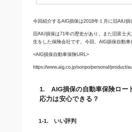
今回紹介するAIG損保は2018年１月に旧A
旧AIU損保は71年の歴史があり、また旧富士
生をした保険会社です。今回、AIG損保自動
<AIG損保自動車保険URL>
https://www.aig.co.jp/sonpo/personal/product/a
1. AIG損保の自動車保険ロ
応力は安心できる？
1-1. いい評判