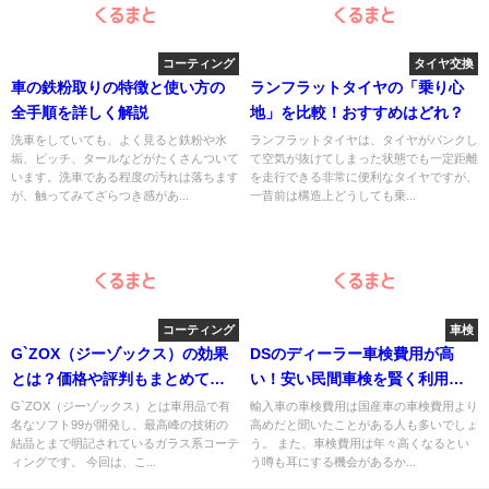
コーティング
タイヤ交換
車の鉄粉取りの特徴と使い方の
ランフラットタイヤの「乗り心
全手順を詳しく解説
地」を比較！おすすめはどれ？
洗車をしていても、よく見ると鉄粉や水
ランフラットタイヤは、タイヤがパンクし
垢、ピッチ、タールなどがたくさんついて
て空気が抜けてしまった状態でも一定距離
います。洗車である程度の汚れは落ちます
を走行できる非常に便利なタイヤですが、
が、触ってみてざらつき感があ...
一昔前は構造上どうしても乗...
コーティング
車検
G`ZOX（ジーゾックス）の効果
DSのディーラー車検費用が高
とは？価格や評判もまとめてご
い！安い民間車検を賢く利用す
紹介！
る方法まとめ
G`ZOX（ジーゾックス）とは車用品で有
輸入車の車検費用は国産車の車検費用より
名なソフト99が開発し、最高峰の技術の
高めだと聞いたことがある人も多いでしょ
結晶とまで明記されているガラス系コーテ
う。 また、車検費用は年々高くなるとい
ィングです。 今回は、こ...
う噂も耳にする機会があるか...