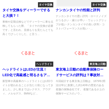
タイヤ交換
タイヤ交換
タイヤ交換をディーラーでする
ナンカンタイヤの性能と評判
と大損？！
ナンカンタイヤの悪い評判・ロードノイズ
がうるさい・減りが早い・ウェットグリッ
車検や定期点検などでディーラーに車を点
プが低い ナンカンタイヤの良い評判・コ
検してもらった際、「タイヤの交換が必要
ストパフォーマンスが高い・...
です」と言われ、見積もりを見たらとても
高くてびっくりした、と言う...
ヘッドライト
東京海上日動
ヘッドライトはLEDが主流！
東京海上日動の自動車保険ロー
LED化で高級感と明るさをアッ
ドサービスの評判は？事故対応
プさせる方法
力や7つのサービス内容＆万が一
新型車や高級車のヘッドライトにはLEDラ
今回紹介する東京海上日動は、1879年(明
イトが使われることが当たり前になってき
治12年)に創業した約140年の歴史のある
に備えて知って東おくべき注意
ました。少し前まではレクサス、アウデ
老舗の保険会社です。 老舗であるが上の
点まとめ
ィ、メルセデス、BMWなど...
保険サービスのノウ...