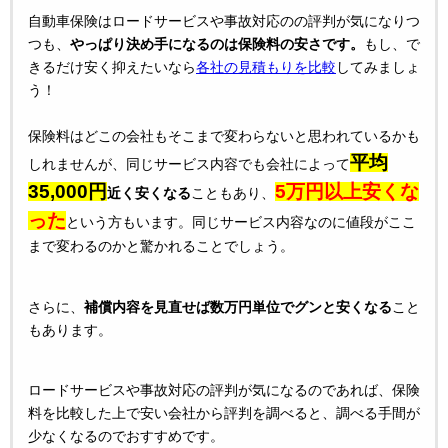
自動車保険はロードサービスや事故対応のの評判が気になりつ
つも、
やっぱり決め手になるのは保険料の安さです。
もし、で
きるだけ安く抑えたいなら
各社の見積もりを比較
してみましょ
う！
保険料はどこの会社もそこまで変わらないと思われているかも
平均
しれませんが、同じサービス内容でも会社によって
35,000円
5万円以上安くな
近く安くなる
こともあり、
った
という方もいます。同じサービス内容なのに値段がここ
まで変わるのかと驚かれることでしょう。
さらに、
補償内容を見直せば数万円単位でグンと安くなる
こと
もあります。
ロードサービスや事故対応の評判が気になるのであれば、保険
料を比較した上で安い会社から評判を調べると、調べる手間が
少なくなるのでおすすめです。