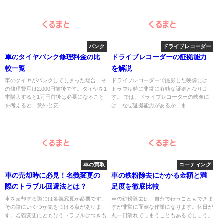
パンク
ドライブレコーダー
車のタイヤパンク修理料金の比
ドライブレコーダーの証拠能力
較一覧
を解説
車のタイヤがパンクしてしまった場合、そ
ドライブレコーダーで撮影した映像には、
の修理費用は2,000円前後です。タイヤを1
トラブル時に非常に有効な証拠となりま
本購入すると1万円前後は必要になること
す。 では、ドライブレコーダーの映像に
を考えると、意外と安...
は、なぜ証拠能力があるか、ま...
車の買取
コーティング
車の売却時に必見！名義変更の
車の鉄粉除去にかかる金額と満
際のトラブル回避法とは？
足度を徹底比較
車を売却する際には名義変更が必要です。
車の鉄粉除去は、自分で行うこともできま
その際にいくつか気をつける点がありま
すが非常に面倒な作業になります。休日が
す。名義変更にともなうトラブルはつきも
丸一日潰れてしまうこともあるでしょう。