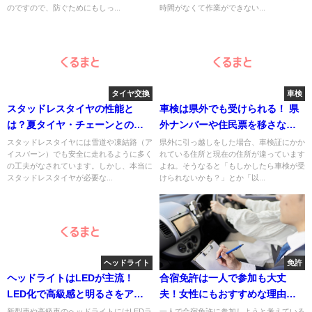
のですので、防ぐためにもしっ...
時間がなくて作業ができない...
タイヤ交換
車検
スタッドレスタイヤの性能と
車検は県外でも受けられる！ 県
は？夏タイヤ・チェーンとの違
外ナンバーや住民票を移さなく
いを解説
ても車検を通す方法とは
スタッドレスタイヤには雪道や凍結路（ア
県外に引っ越しをした場合、車検証にかか
イスバーン）でも安全に走れるように多く
れている住所と現在の住所が違っています
の工夫がなされています。しかし、本当に
よね。そうなると「もしかしたら車検が受
スタッドレスタイヤが必要な...
けられないかも？」とか「以...
ヘッドライト
免許
ヘッドライトはLEDが主流！
合宿免許は一人で参加も大丈
LED化で高級感と明るさをアッ
夫！女性にもおすすめな理由と
プさせる方法
教習所を紹介
新型車や高級車のヘッドライトにはLEDラ
一人で合宿免許に参加しようと考えている