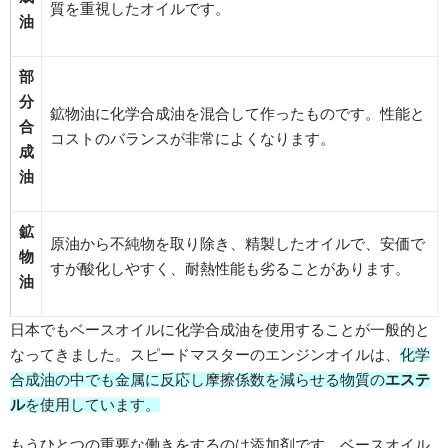
質を重視したオイルです。
油
部
分
鉱物油に化学合成油を混合して作ったものです。性能と
合
コストのバランスが非常によくなります。
成
油
鉱
原油から不純物を取り除き、精製したオイルで、安価で
物
すが酸化しやすく、耐熱性能も劣ることがあります。
油
日本でもベースオイルに化学合成油を使用することが一般的と
なってきました。スピードマスターのエンジンオイルは、
化学
合成油の中でも金属に反応し摩擦係数を減らせる物質の
エステ
ル
を使用しています。
もうひとつの重要な働きをするのは添加剤です。ベースオイル