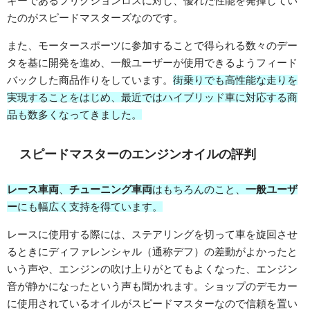
ギーであるフリクションロスに対し、優れた性能を発揮してい
たのがスピードマスターズなのです。
また、モータースポーツに参加することで得られる数々のデー
タを基に開発を進め、一般ユーザーが使用できるようフィード
バックした商品作りをしています。
街乗りでも高性能な走りを
実現することをはじめ、最近ではハイブリッド車に対応する商
品も数多くなってきました。
スピードマスターのエンジンオイルの評判
レース車両
、
チューニング車両
はもちろんのこと、
一般ユーザ
ー
にも幅広く支持を得ています。
レースに使用する際には、ステアリングを切って車を旋回させ
るときにディファレンシャル（通称デフ）の差動がよかったと
いう声や、エンジンの吹け上りがとてもよくなった、エンジン
音が静かになったという声も聞かれます。ショップのデモカー
に使用されているオイルがスピードマスターなので信頼を置い