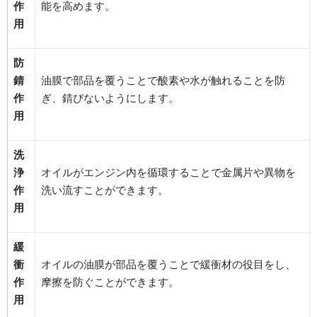
作
能を高めます。
用
防
錆
油膜で部品を覆うことで酸素や水が触れることを防
作
ぎ、錆びないようにします。
用
洗
浄
オイルがエンジン内を循環することで金属片や異物を
作
洗い流すことができます。
用
緩
衝
オイルの油膜が部品を覆うことで緩衝材の役目をし、
作
摩擦を防ぐことができます。
用