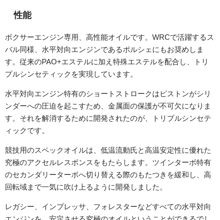
性能
ボクサーエンジン専用、高性能オイルです。WRCで活躍するス
バル同様、水平対向エンジンであるポルシェにもお奨めしま
す。従来のPAO+エステルに加え特殊エステルを配合し、トリ
プルシンセティックを実現しています。
水平対向エンジン特有のショートストロークはピストンがシリ
ンダーへの圧迫を起こすため、金属面の保護が不可欠になりま
す。それを解消するために開発されたのが、トリプルシンセテ
ィックです。
競技用のスペックオイルは、低温流動氏と高温安定性に優れた
究極のアクセルレスポンスをもたらします。ツインターボ特有
のセカンダリーターボへ切り替える際のもたつきを緩和し、高
回転域まで一気に吹け上るように開発しました。
レガシー、インプレッサ、フォレスターなどすべての水平対向
エンジンを、安定させる究極のオイルということができるでし