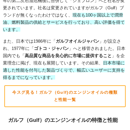
年の第二次石油危機後に合併して「シェブロン」へと社名が変
更されています。社名は変更されていますがガルフ（Gulf）ブ
ランドが無くなったわけではなく、
現在も100ヶ国以上で潤滑
油、燃料製品の供給とサービスを行っており、高い評価を得て
います。
また、日本では1986年に「
ガルフオイルジャパン
」が設立さ
れ、1977年に「
ゴトコ・ジャパン
」へと移管されました。日本
国内でも「
高品質な商品を良心的に市場に提供すること
」を企
業理念に掲げ、現在も展開しています。その結果、
日本市場に
適した性能を付与した製品づくりで、幅広いユーザーに支持を
得るまでになっています。
今スグ見る！ガルフ（Gulf)のエンジンオイルの種類
と性能一覧
ガルフ（Gulf）のエンジンオイルの特徴と性能