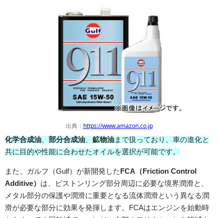
出典：
https://www.amazon.co.jp
化学合成油
、
部分合成油
、
鉱物油
まで扱っており、車の進化と
共に目的や性能に合わせたオイルを選択が可能です。
また、ガルフ（Gulf）が新開発した
FCA（Friction Control
Additive）
は、ピストンリング部分周辺に必要な境界潤滑と、
メタル部分の保護や潤滑に重要となる流体潤滑という異なる潤
滑が必要な部分に効果を発揮します。FCAはエンジンを始動時