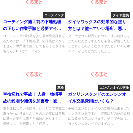
コーティング
タイヤ交換
コーティング施工前の下地処理
タイヤワックスの効果的な塗り
の正しい作業手順と必要アイテ
方とは？塗っていい場所、悪い
ム
場所や塗る時のコツとは？
コーティングの効果をより最大限発揮させ
タイヤはゴム製品ですので、使い続けるほ
るためには、「下地処理」の作業は欠かせ
どだんだんとくすんだり茶色く変色したり
ません。専門店で施工してもらうときはも
します。このようなタイヤだと、いくらボ
ちろん、DIYでコーティン...
ディーがピカピカだったとし...
車検
エンジンオイル交換
車検切れで事故！ 人身・物損事
ガソリンスタンドのエンジンオ
故の罰則や補償を加害者・被害
イル交換費用はいくら？
者目線で解説！
車を運転している限り、いつどこで事故に
手軽にエンジンオイルの交換が出来るガソ
遭うかわかりません。そのため車には事故
リンスタンドですが、実際にどの位の金額
に遭った場合に備えた保険があります。
になるかも気になります。そこで今回は、
保険にも「自賠責」と「任意...
ガソリンスタンドでのオイル...