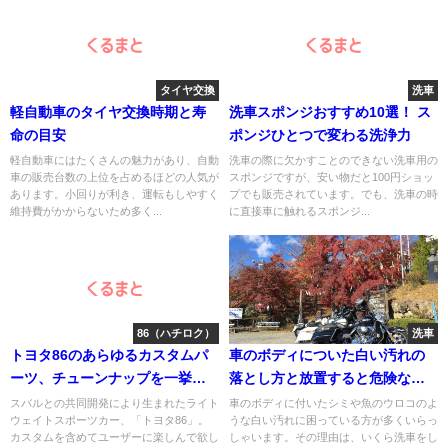
タイヤ交換
洗車
軽自動車のタイヤ交換時期と寿
洗車スポンジおすすめ10選！ ス
命の目安
ポンジひとつで変わる洗浄力
軽自動車にはたくさんの魅力があり、自動
洗車の際に欠かすことのできない洗車用の
車の販売台数の上位を占めるほどの人気が
スポンジですが、安い物だと100円ショッ
あります。小回りが利き、運転もしやすく
プでも販売されています。でも、洗車の時
維持費がかからないため多く...
に直接車に触れるスポンジ...
86（ハチロク）
洗車
トヨタ86のあらゆるカスタムパ
車のボディについた白い汚れの
ーツ、チューンナップを一挙紹
落とし方と放置すると危険な３
介！
つの理由
スバルとの共同開発により生まれたライト
車のボディに付いたシミや魚のウロコのよ
ウェイトスポーツカー、「トヨタ86」。
うな白い汚れに困っている方が多くいらっ
カスタムを含めてユーザーに楽しんで欲し
しゃいます。その理由は、いくら洗車をし