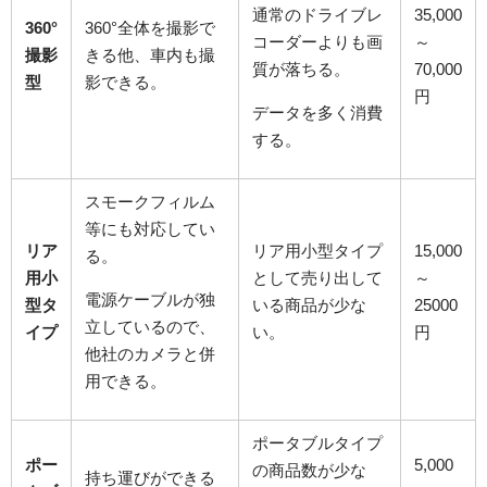
通常のドライブレ
35,000
360°
360°全体を撮影で
コーダーよりも画
～
撮影
きる他、車内も撮
質が落ちる。
70,000
型
影できる。
円
データを多く消費
する。
スモークフィルム
等にも対応してい
リア
リア用小型タイプ
15,000
る。
用小
として売り出して
～
電源ケーブルが独
型タ
いる商品が少な
25000
立しているので、
イプ
い。
円
他社のカメラと併
用できる。
ポータブルタイプ
ポー
5,000
の商品数が少な
持ち運びができる