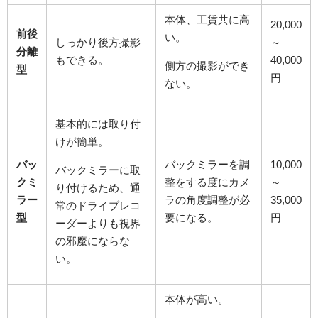
本体、工賃共に高
20,000
前後
い。
しっかり後方撮影
～
分離
もできる。
40,000
側方の撮影ができ
型
円
ない。
基本的には取り付
けが簡単。
バッ
バックミラーを調
10,000
バックミラーに取
クミ
整をする度にカメ
～
り付けるため、通
ラー
ラの角度調整が必
35,000
常のドライブレコ
型
要になる。
円
ーダーよりも視界
の邪魔にならな
い。
本体が高い。