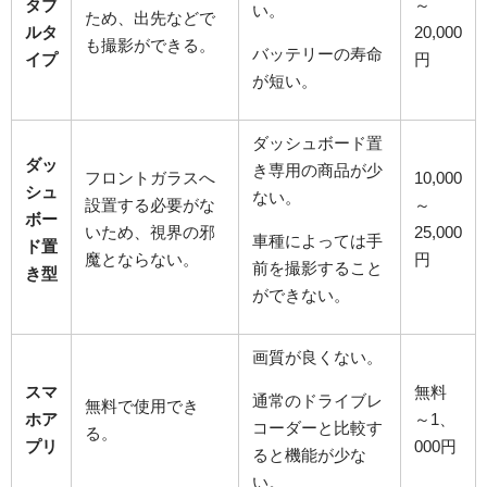
タブ
～
い。
ため、出先などで
ルタ
20,000
も撮影ができる。
バッテリーの寿命
イプ
円
が短い。
ダッシュボード置
ダッ
き専用の商品が少
フロントガラスへ
10,000
シュ
ない。
設置する必要がな
～
ボー
いため、視界の邪
25,000
車種によっては手
ド置
魔とならない。
円
前を撮影すること
き型
ができない。
画質が良くない。
スマ
無料
通常のドライブレ
無料で使用でき
ホア
～
1
、
コーダーと比較す
る。
プリ
000
円
ると機能が少な
い。