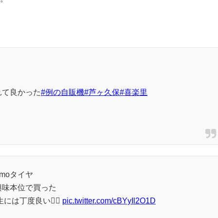
れて良かった
#例の自販機
#芦ヶ久保
#喜楽里
moタイヤ
興味本位で買った
は丁度良い🙆‍♂️
pic.twitter.com/cBYyIl2O1D