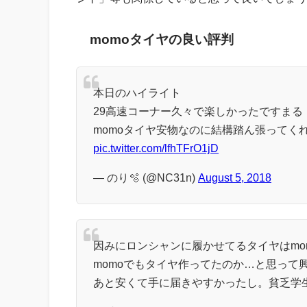
momoタイヤの良い評判
本日のハイライト
29高速コーナー久々で楽しかったですまる
momoタイヤ安物なのに結構踏ん張ってく
pic.twitter.com/lfhTFrO1jD
— のり🫧 (@NC31n)
August 5, 2018
因みにロンシャンに履かせてるタイヤはmo
momoでもタイヤ作ってたのか…と思って
あと安くて手に届きやすかったし。貧乏学生に