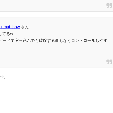
umai_bow
さん
してるw
スピードで突っ込んでも破綻する事もなくコントロールしやす
す。