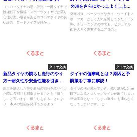
タ86をさらにかっこよくしよ
ヨコハマタイヤの悪い評判・一部タイヤで
性能低下が極端・スポーツタイヤでは乗り
う！
発売以来、ベーシックなライトウェイトス
心地が悪い場合があるヨコハマタイヤの良
ポーツカーとして人気を博してきたトヨタ
い評判・ロードノイズが静か...
86。チューニングの中でも、ビジュアル
面を大きく左右するエアロの...
タイヤ交換
タイヤ交換
新品タイヤの慣らし走行のやり
タイヤの偏摩耗とは？原因と予
方〜耐久性や安全性能を引き出
防策を丁寧に解説！
すコツ〜
新車を購入した時や新品の部品を取り付け
タイヤの溝が減っていき、残り溝が1.6mm
た際に各部品を馴染ませることを「慣ら
以下になるとスリップサインが出てしまい
し」と言います。慣らしをすることによ
整備不良となってしまい車検にも通らなく
り、本来の性能を発揮できるよう...
なってしまいます。 こ...