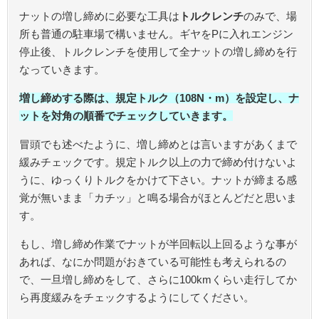
ナットの増し締めに必要な工具は
トルクレンチ
のみで、場
所も普通の駐車場で構いません。ギヤをPに入れエンジン
停止後、トルクレンチを使用して全ナットの増し締めを行
なっていきます。
増し締めする際は、規定トルク（108N・m）を設定し、ナ
ットを対角の順番でチェックしていきます。
冒頭でも述べたように、増し締めとは言いますがあくまで
緩みチェックです。規定トルク以上の力で締め付けないよ
うに、ゆっくりトルクをかけて下さい。ナットが締まる感
覚が無いまま「カチッ」と鳴る場合がほとんどだと思いま
す。
もし、増し締め作業でナットが半回転以上回るような事が
あれば、なにか問題がおきている可能性も考えられるの
で、一旦増し締めをして、さらに100kmくらい走行してか
ら再度緩みをチェックするようにしてください。