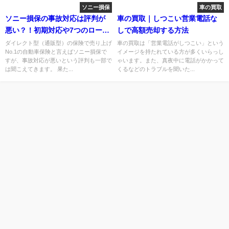
ソニー損保
車の買取
ソニー損保の事故対応は評判が
車の買取｜しつこい営業電話な
悪い？！初期対応や7つのロード
しで高額売却する方法
サービス内容を徹底解説！
ダイレクト型（通販型）の保険で売り上げ
車の買取は「営業電話がしつこい」という
No.1の自動車保険と言えばソニー損保で
イメージを持たれている方が多くいらっし
すが、事故対応が悪いという評判も一部で
ゃいます。また、真夜中に電話がかかって
は聞こえてきます。 果た...
くるなどのトラブルを聞いた...